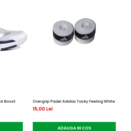
ck Boost
Overgrip Padel Adidas Tacky Feeling White
Pa
3 
15,00 Lei
65
ADAUGA IN COS