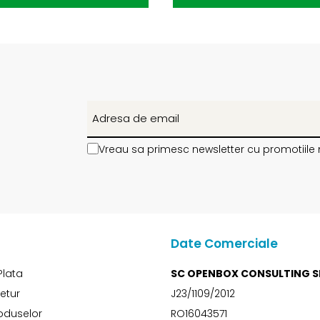
Vreau sa primesc newsletter cu promotiile 
Date Comerciale
Plata
SC OPENBOX CONSULTING S
Retur
J23/1109/2012
oduselor
RO16043571