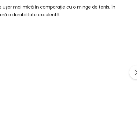
ne ușor mai mică în comparație cu o minge de tenis. În
ră o durabilitate excelentă.
-2