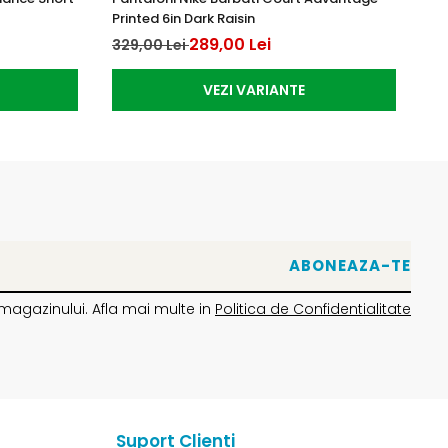
Printed 6in Dark Raisin
Er
289,00 Lei
329,00 Lei
28
VEZI VARIANTE
magazinului. Afla mai multe in
Politica de Confidentialitate
Suport Clienti