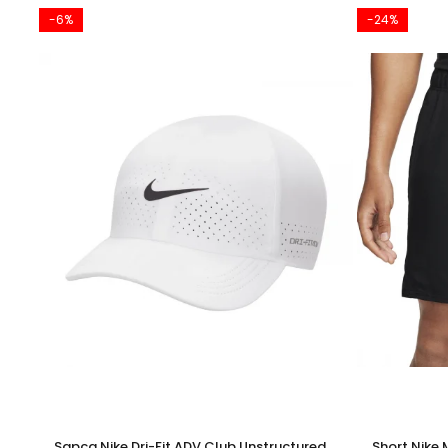
-6%
-24%
Sapca Nike Dri-Fit ADV Club Unstructured
Short Nike 