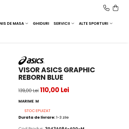
NIS DE MASA
GHIDURI
SERVICII
ALTE SPORTURI
VISOR ASICS GRAPHIC
REBORN BLUE
110,00 Lei
139,00 Lei
MARIME
:
M
STOC EPUIZAT
Durata de livrare:
1-3 zile
Cod Produs:
3043A084-400~M