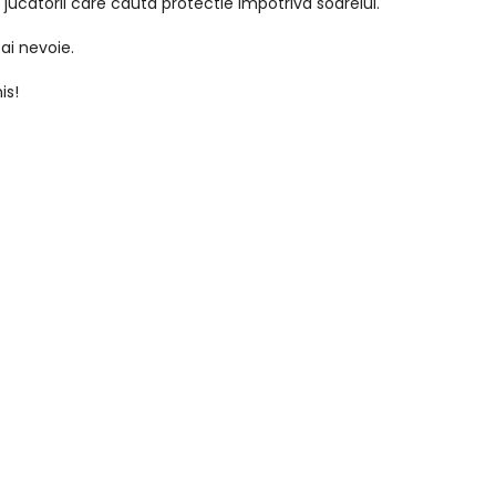
ucatorii care cauta protectie impotriva soarelui.
ai nevoie.
is!