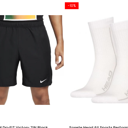
-10%
M Dri-FIT Victory 7IN Black
Sosete Head All Sports Perfor