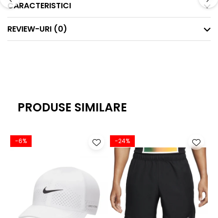
CARACTERISTICI
REVIEW-URI
(0)
PRODUSE SIMILARE
-6%
-24%
-