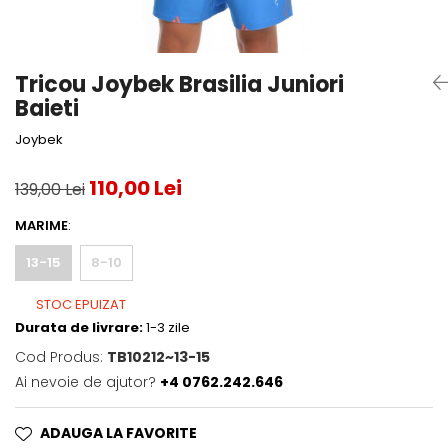
Testeaza Racheta
Underwear
Toate suprafetele
­--
Carduri Cadou
Fuste Padel
Servicii Racordare
Zgura
Geanta
Rochii Padel
SALE
Padel
Termobag
Sosete Padel
Tricou Joybek Brasilia Juniori
­--
Rucsac
Sepci Padel
Baieti
Barbati
Husa
Jachete si Hanorace Padel
Joybek
Dama
110,00 Lei
Juniori
139,00 Lei
MARIME
:
13-15
8-10
STOC EPUIZAT
Durata de livrare:
1-3 zile
Cod Produs:
TB10212~13-15
Ai nevoie de ajutor?
+4 0762.242.646
ADAUGA LA FAVORITE