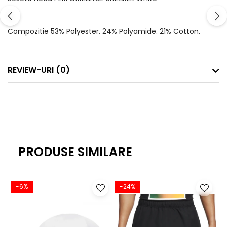
Compozitie 53% Polyester. 24% Polyamide. 21% Cotton.
REVIEW-URI
(0)
PRODUSE SIMILARE
-6%
-24%
-