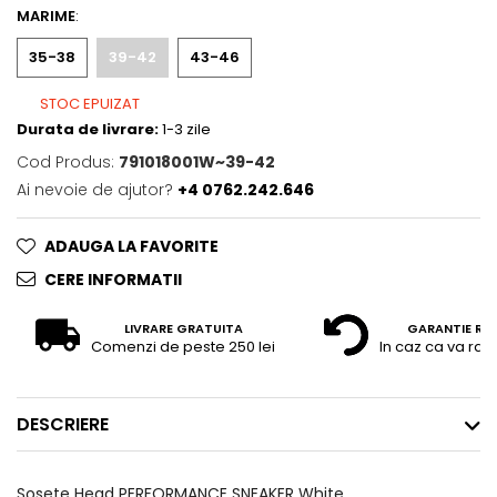
MARIME
:
35-38
39-42
43-46
STOC EPUIZAT
Durata de livrare:
1-3 zile
Cod Produs:
791018001W~39-42
Ai nevoie de ajutor?
+4 0762.242.646
ADAUGA LA FAVORITE
CERE INFORMATII
LIVRARE GRATUITA
GARANTIE RE
Comenzi de peste 250 lei
In caz ca va raz
DESCRIERE
Sosete Head PERFORMANCE SNEAKER White