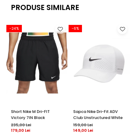
PRODUSE SIMILARE
-24%
-6%
-
Short Nike M Dri-FIT
Sapca Nike Dri-Fit ADV
Victory 7IN Black
Club Unstructured White
235,00 Lei
159,00 Lei
179,00 Lei
149,00 Lei