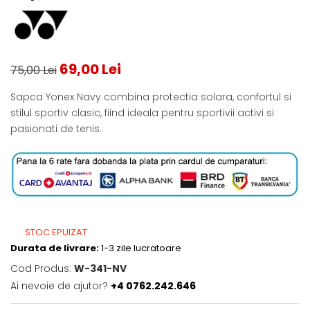
Testeaza Racheta
Underwear
Toate suprafetele
­--
Carduri Cadou
Fuste Padel
Servicii Racordare
Zgura
Geanta
Rochii Padel
SALE
Padel
Termobag
Sosete Padel
­--
Rucsac
Sepci Padel
69,00 Lei
75,00 Lei
Barbati
Husa
Jachete si Hanorace Padel
Sapca Yonex Navy combina protectia solara, confortul si
Dama
stilul sportiv clasic, fiind ideala pentru sportivii activi si
pasionati de tenis.
Juniori
STOC EPUIZAT
Durata de livrare:
1-3 zile lucratoare
Cod Produs:
W-341-NV
Ai nevoie de ajutor?
+4 0762.242.646