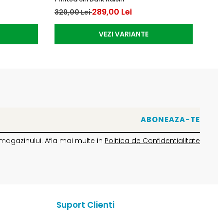
289,00 Lei
329,00 Lei
28
VEZI VARIANTE
magazinului. Afla mai multe in
Politica de Confidentialitate
Suport Clienti