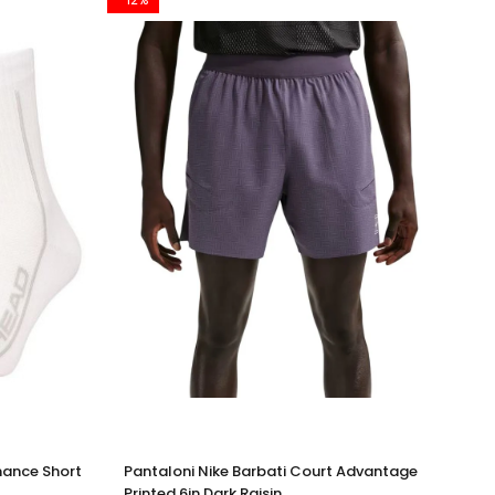
mance Short
Pantaloni Nike Barbati Court Advantage
Pa
Printed 6in Dark Raisin
Er