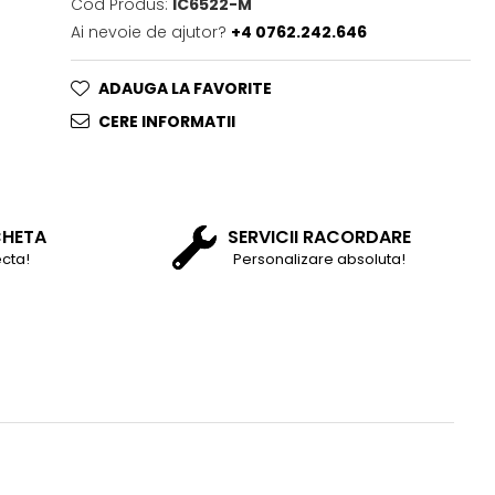
Cod Produs:
IC6522-M
Ai nevoie de ajutor?
+4 0762.242.646
ADAUGA LA FAVORITE
CERE INFORMATII
CHETA
SERVICII RACORDARE
cta!
Personalizare absoluta!