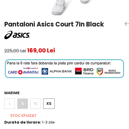
Testeaza Racheta
Underwear
Toate suprafetele
­--
Carduri Cadou
Fuste Padel
Servicii Racordare
Zgura
Geanta
Rochii Padel
SALE
Padel
Termobag
Sosete Padel
Pantaloni Asics Court 7In Black
­--
Rucsac
Sepci Padel
Barbati
Husa
Jachete si Hanorace Padel
Dama
169,00 Lei
225,00 Lei
Juniori
MARIME
:
L
S
XL
XS
STOC EPUIZAT
Durata de livrare:
1-3 zile