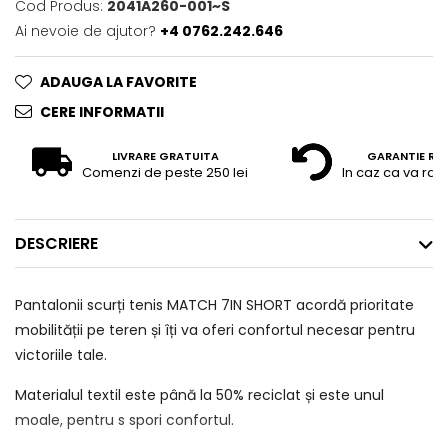
Cod Produs:
2041A260-001~S
Ai nevoie de ajutor?
+4 0762.242.646
ADAUGA LA FAVORITE
CERE INFORMATII
LIVRARE GRATUITA
GARANTIE RE
Comenzi de peste 250 lei
In caz ca va raz
DESCRIERE
Pantalonii scurți tenis MATCH 7IN SHORT acordă prioritate
mobilității pe teren și îți va oferi confortul necesar pentru
victoriile tale.
Materialul textil este până la 50% reciclat și este unul
moale, pentru s spori confortul.