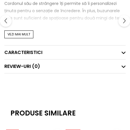
Cordonul său de strângere îți permite să îi personalizezi
ținuta pentru o senzație de încredere. În plus, buzunarele
sale sunt suficient de spațioase pentru două mingi de tenis.
VEZI MAI MULT
Detalii produs-
CARACTERISTICI
Uscare rapidă
Țesătură flexibilă
REVIEW-URI
(0)
Cordon de strângere reglabil în talie
Îmbunătățește respirabilitatea.
PRODUSE SIMILARE