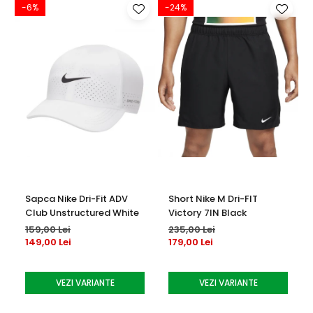
-6%
-24%
-
Sapca Nike Dri-Fit ADV
Short Nike M Dri-FIT
Club Unstructured White
Victory 7IN Black
159,00 Lei
235,00 Lei
149,00 Lei
179,00 Lei
VEZI VARIANTE
VEZI VARIANTE