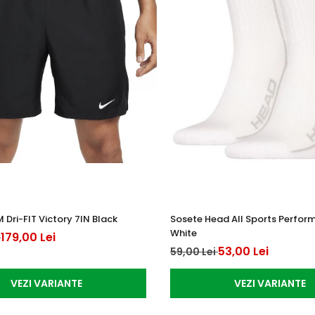
M Dri-FIT Victory 7IN Black
Sosete Head All Sports Perfor
White
179,00 Lei
i
53,00 Lei
59,00 Lei
VEZI VARIANTE
VEZI VARIANTE