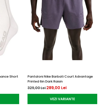
mance Short
Pantaloni Nike Barbati Court Advantage
Pa
Printed 6in Dark Raisin
Er
289,00 Lei
329,00 Lei
28
VEZI VARIANTE