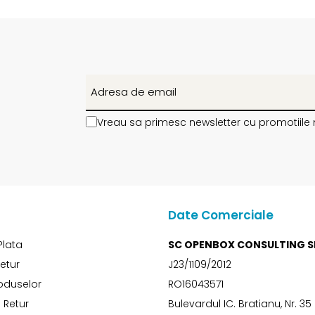
Vreau sa primesc newsletter cu promotiile 
Date Comerciale
Plata
SC OPENBOX CONSULTING S
Retur
J23/1109/2012
oduselor
RO16043571
 Retur
Bulevardul IC. Bratianu, Nr. 35