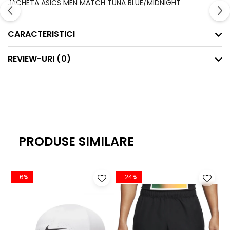
JACHETA ASICS MEN MATCH TUNA BLUE/MIDNIGHT
CARACTERISTICI
REVIEW-URI
(0)
PRODUSE SIMILARE
-6%
-24%
-