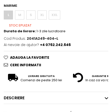
MARIME
:
L
M
S
XL
XXL
STOC EPUIZAT
Durata de livrare:
1-3 zile lucratoare
Cod Produs:
2041A249-404~L
Ai nevoie de ajutor?
+4 0762.242.646
ADAUGA LA FAVORITE
CERE INFORMATII
LIVRARE GRATUITA
GARANTIE RE
Comenzi de peste 250 lei
In caz ca va raz
DESCRIERE