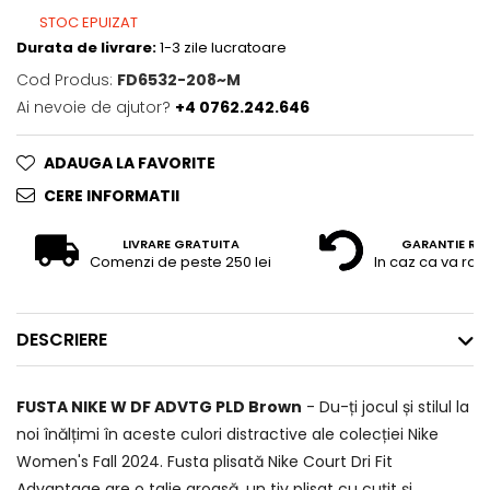
STOC EPUIZAT
Durata de livrare:
1-3 zile lucratoare
Cod Produs:
FD6532-208~M
Ai nevoie de ajutor?
+4 0762.242.646
ADAUGA LA FAVORITE
CERE INFORMATII
LIVRARE GRATUITA
GARANTIE RE
Comenzi de peste 250 lei
In caz ca va raz
DESCRIERE
FUSTA NIKE W DF ADVTG PLD Brown
- Du-ți jocul și stilul la
noi înălțimi în aceste culori distractive ale colecției Nike
Women's Fall 2024. Fusta plisată Nike Court Dri Fit
Advantage are o talie groasă, un tiv plisat cu cuțit și