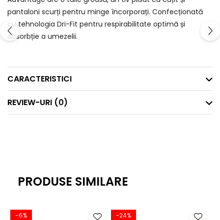
pantaloni scurți pentru minge încorporați. Confecționată
cu tehnologia Dri-Fit pentru respirabilitate optimă și
absorbție a umezelii.
CARACTERISTICI
REVIEW-URI
(0)
PRODUSE SIMILARE
-6%
-24%
-