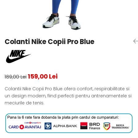
Testeaza Racheta
Underwear
Toate suprafetele
­--
Carduri Cadou
Fuste Padel
Servicii Racordare
Zgura
Geanta
Rochii Padel
SALE
Padel
Termobag
Sosete Padel
­--
Rucsac
Sepci Padel
Barbati
Husa
Jachete si Hanorace Padel
Colanti Nike Copii Pro Blue
Dama
Juniori
159,00 Lei
189,00 Lei
Colantii Nike Copii Pro Blue ofera confort, respirabilitate si
un design modern, fiind perfecti pentru antrenamentele si
meciurile de tenis.