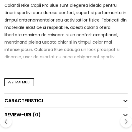
Colantii Nike Copii Pro Blue sunt alegerea ideala pentru
tinerii sportivi care doresc confort, suport si performanta in
timpul antrenamentelor sau activitatilor fizice. Fabricati din
materiale elastice si respirabile, acesti colanti ofera
libertate maxima de miscare si un confort exceptional,
mentinand pielea uscata chiar si in timpul celor mai
intense jocuri. Culoarea Blue adauga un look proaspat si
dinamic, usor de asortat cu orice echipament sportiv.
VEZI MAI MULT
Beneficii:
Tehnologia Dri-FIT
– Absoarbe umezeala si mentine
CARACTERISTICI
pielea uscata, oferind confort in timpul activitatilor fizice
intense.
REVIEW-URI
(0)
Libertate de miscare
– Materialul elastic se muleaza
perfect pe corp si permite o miscare libera si