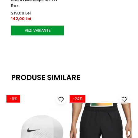
Roz
219,00 Lei
142,00 Lei
VEZI VARIANTE
PRODUSE SIMILARE
-6%
-24%
-