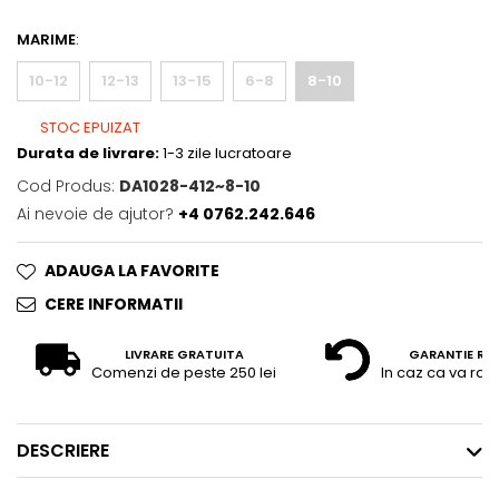
MARIME
:
10-12
12-13
13-15
6-8
8-10
STOC EPUIZAT
Durata de livrare:
1-3 zile lucratoare
Cod Produs:
DA1028-412~8-10
Ai nevoie de ajutor?
+4 0762.242.646
ADAUGA LA FAVORITE
CERE INFORMATII
LIVRARE GRATUITA
GARANTIE RE
Comenzi de peste 250 lei
In caz ca va raz
DESCRIERE