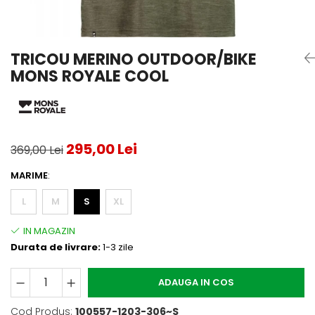
Testeaza Racheta
Underwear
Toate suprafetele
­--
Carduri Cadou
Fuste Padel
Servicii Racordare
Zgura
Geanta
Rochii Padel
SALE
Padel
Termobag
Sosete Padel
TRICOU MERINO OUTDOOR/BIKE
­--
Rucsac
Sepci Padel
MONS ROYALE COOL
Barbati
Husa
Jachete si Hanorace Padel
Dama
Juniori
295,00 Lei
369,00 Lei
MARIME
:
L
M
S
XL
Durata de livrare:
1-3 zile
ADAUGA IN COS
Cod Produs:
100557-1203-306~S