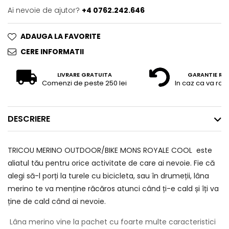
Ai nevoie de ajutor?
+4 0762.242.646
ADAUGA LA FAVORITE
CERE INFORMATII
LIVRARE GRATUITA
GARANTIE RE
Comenzi de peste 250 lei
In caz ca va raz
DESCRIERE
TRICOU MERINO OUTDOOR/BIKE MONS ROYALE COOL este
aliatul tău pentru orice activitate de care ai nevoie. Fie că
alegi să-l porți la turele cu bicicleta, sau în drumeții, lâna
merino te va menține răcăros atunci când ți-e cald și îți va
ține de cald când ai nevoie.
Lâna merino vine la pachet cu foarte multe caracteristici