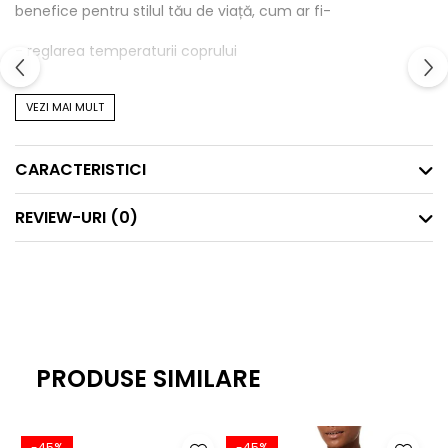
benefice pentru stilul tău de viață, cum ar fi-
- reglarea temperaturii coprului
-evaporarea transpirației
VEZI MAI MULT
-nu menține mirosuri neplăcute
CARACTERISTICI
-extrem de confortabilă și moale
-nu provoacă iritații
REVIEW-URI
(0)
-protecție UV
Material - 83% Merino Wool 13% Nylon 4% Elastane
PRODUSE SIMILARE
-45%
-45%