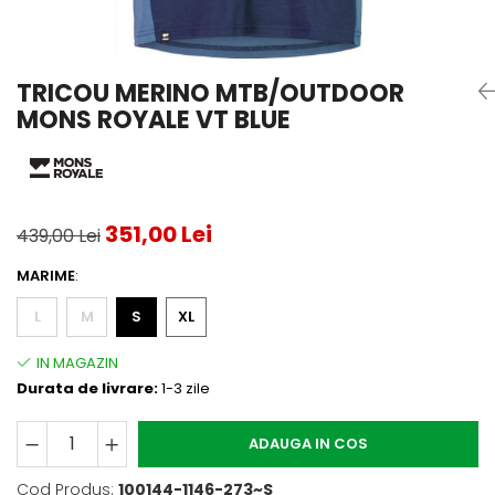
Testeaza Racheta
Underwear
Toate suprafetele
­--
Carduri Cadou
Fuste Padel
Servicii Racordare
Zgura
Geanta
Rochii Padel
SALE
Padel
Termobag
Sosete Padel
TRICOU MERINO MTB/OUTDOOR
­--
Rucsac
Sepci Padel
MONS ROYALE VT BLUE
Barbati
Husa
Jachete si Hanorace Padel
Dama
Juniori
351,00 Lei
439,00 Lei
MARIME
:
L
M
S
XL
Durata de livrare:
1-3 zile
ADAUGA IN COS
Cod Produs:
100144-1146-273~S