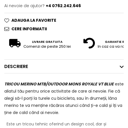
Ai nevoie de ajutor?
+4 0762.242.646
ADAUGA LA FAVORITE
CERE INFORMATII
LIVRARE GRATUITA
GARANTIE RE
Comenzi de peste 250 lei
In caz ca va raz
DESCRIERE
TRICOU MERINO MTB/OUTDOOR MONS ROYALE VT BLUE
este
aliatul tău pentru orice activitate de care ai nevoie. Fie că
alegi să-l porți la turele cu bicicleta, sau în drumeții, lâna
merino te va menține răcăros atunci când ți-e cald și îți va
ține de cald când ai nevoie.
Este un tricou tehnic oferind un design cool, dar și