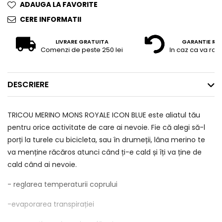
ADAUGA LA FAVORITE
CERE INFORMATII
LIVRARE GRATUITA
GARANTIE RE
Comenzi de peste 250 lei
In caz ca va raz
DESCRIERE
TRICOU MERINO MONS ROYALE ICON BLUE este aliatul tău
pentru orice activitate de care ai nevoie. Fie că alegi să-l
porți la turele cu bicicleta, sau în drumeții, lâna merino te
va menține răcăros atunci când ți-e cald și îți va ține de
cald când ai nevoie.
- reglarea temperaturii coprului
-evaporarea transpirației