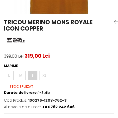
Testeaza Racheta
Underwear
Toate suprafetele
­--
Carduri Cadou
Fuste Padel
Servicii Racordare
Zgura
Geanta
Rochii Padel
SALE
Padel
Termobag
Sosete Padel
TRICOU MERINO MONS ROYALE
­--
Rucsac
Sepci Padel
ICON COPPER
Barbati
Husa
Jachete si Hanorace Padel
Dama
Juniori
319,00 Lei
399,00 Lei
MARIME
:
L
M
S
XL
STOC EPUIZAT
Durata de livrare:
1-3 zile
Cod Produs:
100275-1203-762~S
Ai nevoie de ajutor?
+4 0762.242.646