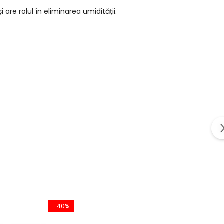
re rolul în eliminarea umidității.
-40%
-4