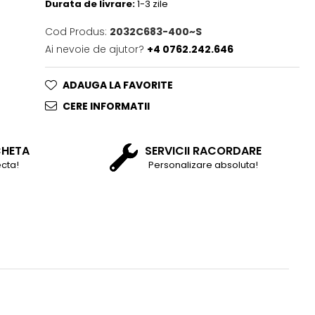
Durata de livrare:
1-3 zile
Cod Produs:
2032C683-400~S
Ai nevoie de ajutor?
+4 0762.242.646
ADAUGA LA FAVORITE
CERE INFORMATII
CHETA
SERVICII RACORDARE
cta!
Personalizare absoluta!