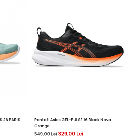
 26 PARIS
Pantofi Asics GEL-PULSE 16 Black Nova
AS
Orange
18
329,00 Lei
549,00 Lei