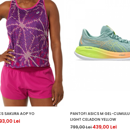
CS SAKURA AOP YO
PANTOFI ASICS M GEL-CUMULUS
LIGHT CELADON YELLOW
93,00 Lei
439,00 Lei
799,00 Lei