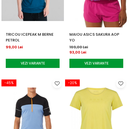
Testeaza Racheta
Underwear
Toate suprafetele
­--
Carduri Cadou
Fuste Padel
Servicii Racordare
Zgura
Geanta
Rochii Padel
SALE
Padel
Termobag
Sosete Padel
­--
Rucsac
Sepci Padel
TRICOU ICEPEAK M BERNE
MAIOU ASICS SAKURA AOP
Barbati
Husa
Jachete si Hanorace Padel
PETROL
YO
Dama
99,00 Lei
169,00 Lei
93,00 Lei
Juniori
VEZI VARIANTE
VEZI VARIANTE
-45%
-20%