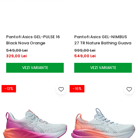
Testeaza Racheta
Underwear
Toate suprafetele
­--
Carduri Cadou
Fuste Padel
Servicii Racordare
Zgura
Geanta
Rochii Padel
SALE
Padel
Termobag
Sosete Padel
­--
Rucsac
Sepci Padel
Pantofi Asics GEL-PULSE 16
Pantofi Asics GEL-NIMBUS
Barbati
Husa
Jachete si Hanorace Padel
Black Nova Orange
27 TR Nature Bathing Guava
Dama
549,00 Lei
999,00 Lei
329,00 Lei
549,00 Lei
Juniori
VEZI VARIANTE
VEZI VARIANTE
-13%
-16%